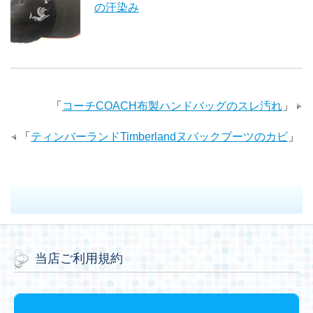
の汗染み
「
コーチCOACH布製ハンドバッグのスレ汚れ
」
「
ティンバーランドTimberlandヌバックブーツのカビ
」
当店ご利用規約