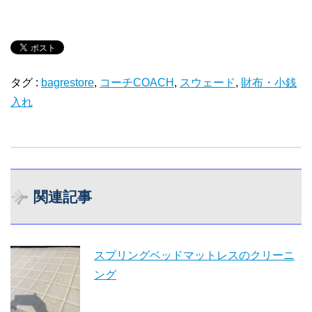
a
v
有
e
t
e
k
b
t
t
e
b
t
e
l
e
タグ :
bagrestore
,
コーチCOACH
,
スウェード
,
財布・小銭
e
r
入れ
o
e
d
r
r
n
n
o
r
I
e
a
o
関連記事
k
n
s
t
t
スプリングベッドマットレスのクリーニ
e
ング