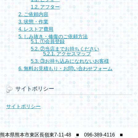
1.2.
アフター
2.
ご依頼内容
3.
状態・作業
4.
レストア費用
5.
しみ抜き・修復のご依頼方法
5.1.
①会員登録
5.2.
②当店までお持ちください
5.2.1.
アクセスマップ
5.3.
③お持ち込みになれないお客様
6.
無料お見積もり・お問い合わせフォーム
サイトポリシー
サイトポリシー
熊本県熊本市東区長嶺東7-11-48 ■ 096-389-4116 ■