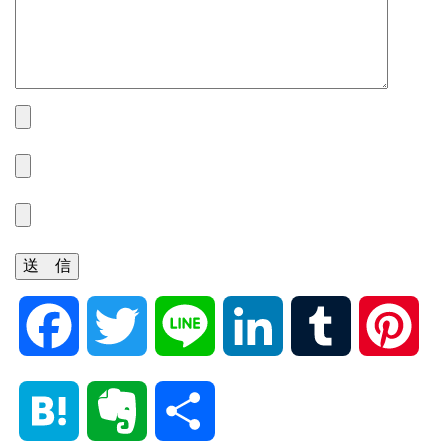
F
T
L
L
T
P
a
w
i
i
u
i
H
E
共
c
i
n
n
m
n