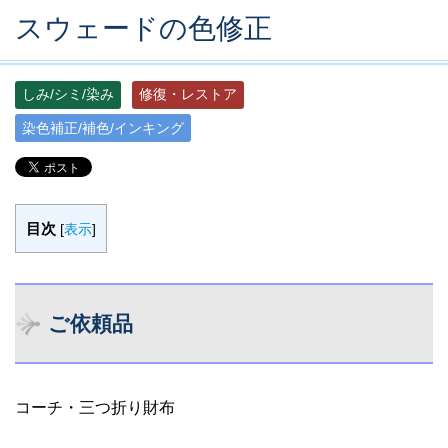
スウェードの色修正
しみ/シミ/染み
修復・レストア
染色補正/補色/インキング
目次
[
表示
]
ご依頼品
コーチ・三つ折り財布