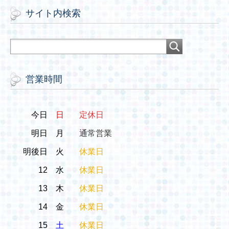
サイト内検索
営業時間
今日
日
定休日
明日
月
通常営業
明後日
火
休業日
12
水
休業日
13
木
休業日
14
金
休業日
15
土
休業日