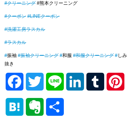
#クリーニング
#熊本クリーニング
#クーポン
#LINEクーポン
#洗濯工房ラスカル
#ラスカル
#
振袖
#振袖クリーニング
#
和服
#和服クリーニング
#
しみ
抜き
F
T
L
L
T
P
a
w
i
i
u
i
H
E
共
c
i
n
n
m
n
a
v
有