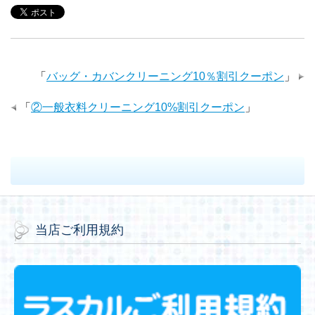
e
t
e
k
b
t
t
e
b
t
e
l
e
e
r
「
バッグ・カバンクリーニング10％割引クーポン
」
o
e
d
r
r
n
n
「
②一般衣料クリーニング10%割引クーポン
」
o
r
I
e
a
o
k
n
s
t
t
当店ご利用規約
e