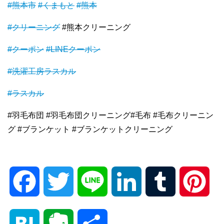
#熊本市
#くまもと
#熊本
#クリーニング
#熊本クリーニング
#クーポン
#LINEクーポン
#洗濯工房ラスカル
#ラスカル
#羽毛布団 #羽毛布団クリーニング#毛布 #毛布クリーニン
グ #ブランケット #ブランケットクリーニング
F
T
L
L
T
P
a
w
i
i
u
i
H
E
共