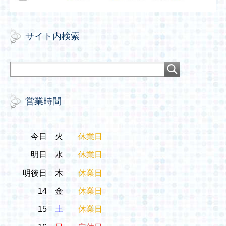
サイト内検索
営業時間
今日
火
休業日
明日
水
休業日
明後日
木
休業日
14
金
休業日
15
土
休業日