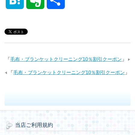
c
i
n
n
m
n
a
v
有
e
t
e
k
b
t
t
e
b
t
e
l
e
e
r
「
毛布・ブランケットクリーニング10％割引クーポン
」
o
e
d
r
r
n
n
「
毛布・ブランケットクリーニング10％割引クーポン
」
o
r
I
e
a
o
k
n
s
t
t
当店ご利用規約
e