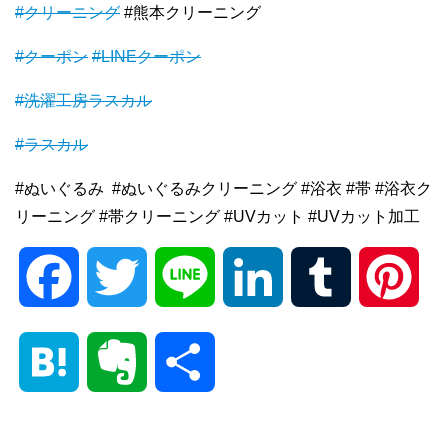
#クリーニング
#熊本クリーニング
#クーポン
#LINEクーポン
#洗濯工房ラスカル
#ラスカル
#ぬいぐるみ #ぬいぐるみクリーニング #浴衣 #帯 #浴衣ク
リーニング #帯クリーニング #UVカット #UVカット加工
F
T
L
L
T
P
a
w
i
i
u
i
H
E
共
c
i
n
n
m
n
a
v
有