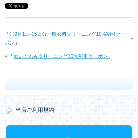
e
t
e
k
b
t
t
e
b
t
e
l
e
e
r
「
①9月1日-15日分一般衣料クリーニング10%割引クー
o
e
d
r
r
ポン
」
n
n
「
ぬいぐるみクリーニング10％割引クーポン
」
o
r
I
e
a
o
k
n
s
t
t
e
当店ご利用規約