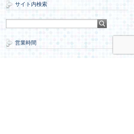
サイト内検索
営業時間
今日
日
定休日
明日
月
通常営業
明後日
火
休業日
12
水
休業日
13
木
休業日
14
金
休業日
15
土
休業日