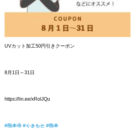
UVカット加工50円引きクーポン
8月1日～31日
https://lin.ee/xRoIJQu
#熊本市
#くまもと
#熊本