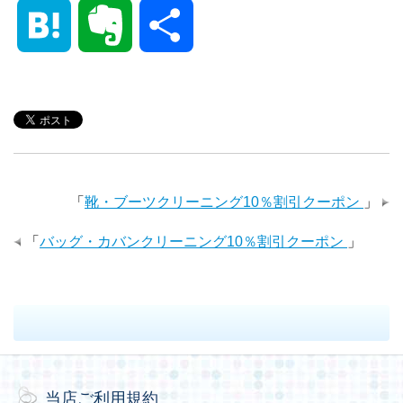
a
w
i
i
u
i
H
E
共
c
i
n
n
m
n
a
v
有
e
t
e
k
b
t
t
e
b
t
e
l
e
e
r
「
靴・ブーツクリーニング10％割引クーポン
」
o
e
d
r
r
n
n
「
バッグ・カバンクリーニング10％割引クーポン
」
o
r
I
e
a
o
k
n
s
t
t
当店ご利用規約
e