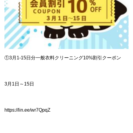
①
3月1-15日分
一般衣料クリーニング10%割引クーポン
3
月1日～15日
https://lin.ee/wr7QpqZ