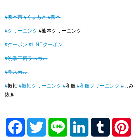
#熊本市
#くまもと
#熊本
#クリーニング
#熊本クリーニング
#クーポン
#LINEクーポン
#洗濯工房ラスカル
#ラスカル
#
振袖
#振袖クリーニング
#
和服
#和服クリーニング
#
しみ
抜き
F
T
L
L
T
P