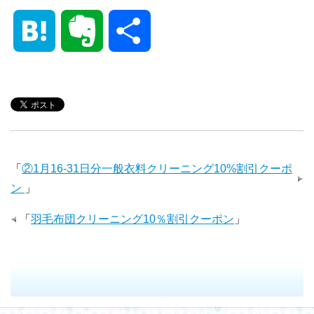
a
w
i
i
u
i
H
E
共
c
i
n
n
m
n
a
v
有
e
t
e
k
b
t
t
e
b
t
e
l
e
e
r
「
②1月16-31日分一般衣料クリーニング10%割引クーポ
o
e
d
r
r
ン
」
n
n
「
羽毛布団クリーニング10％割引クーポン
」
o
r
I
e
a
o
k
n
s
t
t