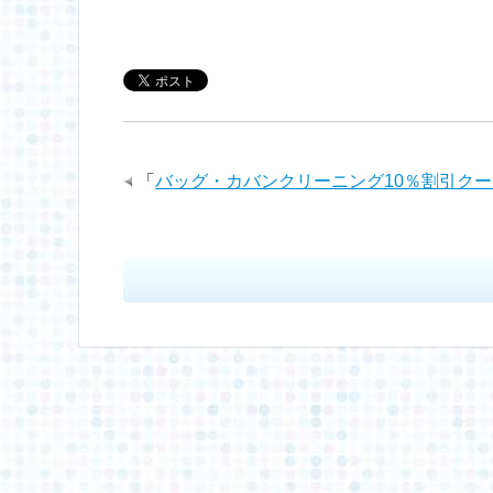
a
w
i
i
c
i
n
n
e
t
e
k
「
バッグ・カバンクリーニング10％割引ク
b
t
e
o
e
d
o
r
I
k
n