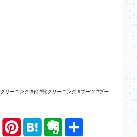
ンクリーニング
#靴
#靴クリーニング
#ブーツ
#ブー
T
P
H
E
共