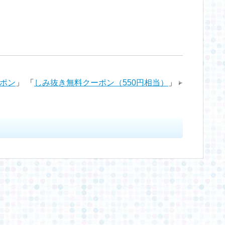
u
i
a
v
有
m
n
t
e
b
t
e
r
ーポン
」
「
しみ抜き無料クーポン（550円相当）
」
l
e
n
n
r
r
a
o
e
t
s
e
t