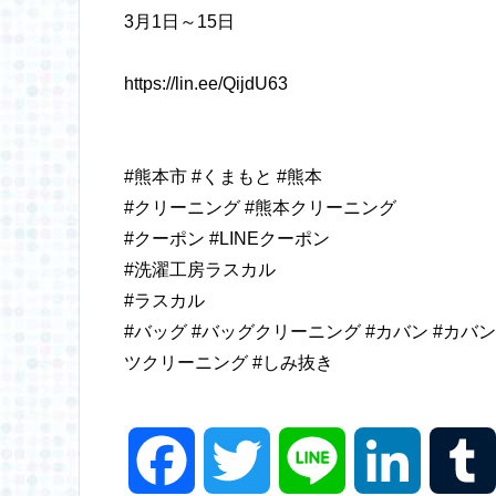
3月1日～15日
https://lin.ee/QijdU63
#熊本市
#くまもと
#熊本
#クリーニング
#熊本クリーニング
#クーポン
#LINEクーポン
#洗濯工房ラスカル
#ラスカル
#バッグ
#バッグクリーニング
#カバン
#カバ
ツクリーニング
#しみ抜き
F
T
L
L