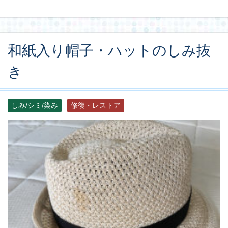
和紙入り帽子・ハットのしみ抜
き
しみ/シミ/染み
修復・レストア