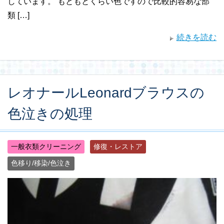
しています。 もともとくらい色ですので比較的容易な部
類 […]
続きを読む
レオナールLeonardブラウスの
色泣きの処理
一般衣類クリーニング
修復・レストア
色移り/移染/色泣き