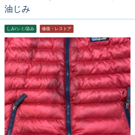
油じみ
しみ/シミ/染み
修復・レストア