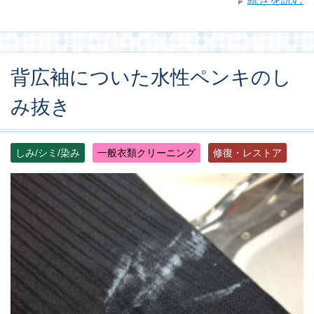
背広袖についた水性ペンキのし
み抜き
しみ/シミ/染み
一般衣類クリーニング
修復・レストア