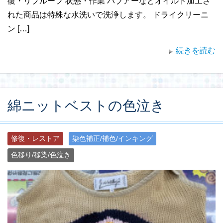
復・リプルーフ 状態・作業 バブアーなどオイルド加工さ
れた商品は特殊な水洗いで洗浄します。 ドライクリーニ
ン […]
続きを読む
綿ニットベストの色泣き
修復・レストア
染色補正/補色/インキング
色移り/移染/色泣き