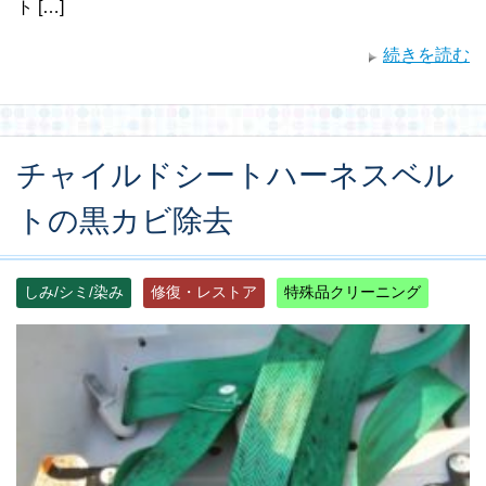
ト […]
続きを読む
チャイルドシートハーネスベル
トの黒カビ除去
しみ/シミ/染み
修復・レストア
特殊品クリーニング