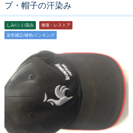
プ・帽子の汗染み
しみ/シミ/染み
修復・レストア
染色補正/補色/インキング