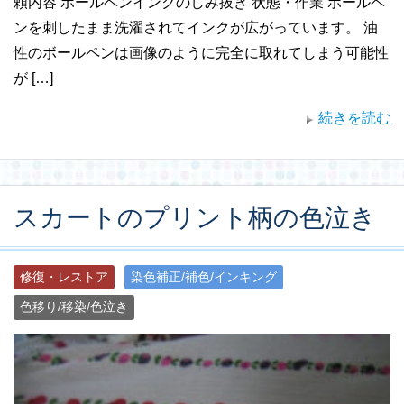
頼内容 ボールペンインクのしみ抜き 状態・作業 ボールペ
ンを刺したまま洗濯されてインクが広がっています。 油
性のボールペンは画像のように完全に取れてしまう可能性
が […]
続きを読む
スカートのプリント柄の色泣き
修復・レストア
染色補正/補色/インキング
色移り/移染/色泣き