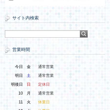
サイト内検索
営業時間
今日
金
通常営業
明日
土
通常営業
明後日
日
定休日
10
月
通常営業
11
火
休業日