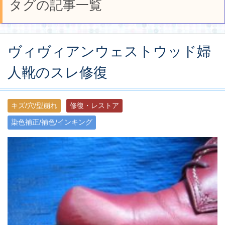
タグの記事一覧
ヴィヴィアンウェストウッド婦
人靴のスレ修復
キズ/穴/型崩れ
修復・レストア
染色補正/補色/インキング