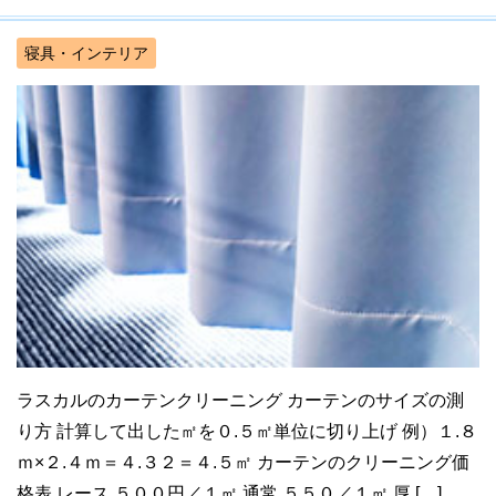
寝具・インテリア
ラスカルのカーテンクリーニング カーテンのサイズの測
り方 計算して出した㎡を０.５㎡単位に切り上げ 例）１.８
ｍ×２.４ｍ＝４.３２＝４.５㎡ カーテンのクリーニング価
格表 レース ５００円／１㎡ 通常 ５５０／１㎡ 厚 […]